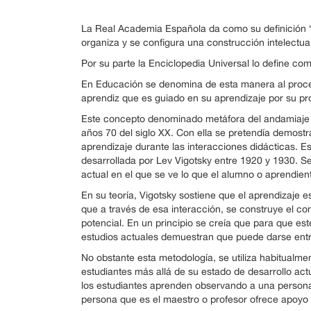
La Real Academia Española da como su definición “
organiza y se configura una construcción intelectual, 
Por su parte la Enciclopedia Universal lo define c
En Educación se denomina de esta manera al proces
aprendiz que es guiado en su aprendizaje por su pro
Este concepto denominado metáfora del andamiaje 
años 70 del siglo XX. Con ella se pretendía demost
aprendizaje durante las interacciones didácticas. Est
desarrollada por Lev Vigotsky entre 1920 y 1930. Se
actual en el que se ve lo que el alumno o aprendien
En su teoría, Vigotsky sostiene que el aprendizaje 
que a través de esa interacción, se construye el co
potencial. En un principio se creía que para que es
estudios actuales demuestran que puede darse entre
No obstante esta metodología, se utiliza habitualme
estudiantes más allá de su estado de desarrollo act
los estudiantes aprenden observando a una persona
persona que es el maestro o profesor ofrece apoyo 