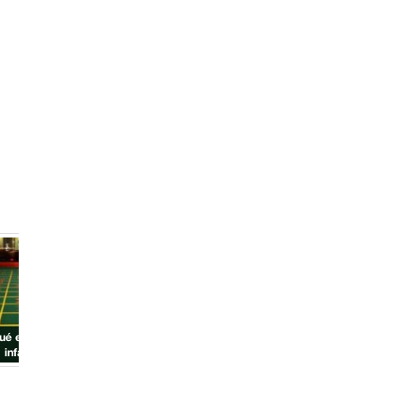
¿Qué es embriología?
ué es sistema
¿Qué es autismo?
infalible?