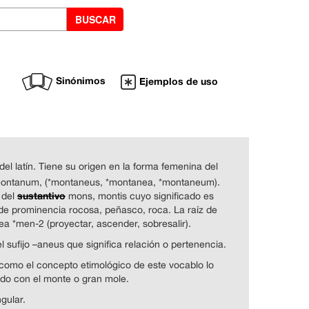
Sinónimos
Ejemplos de uso
el latín. Tiene su origen en la forma femenina del
montanum, (*montaneus, *montanea, *montaneum).
sustantivo
 del
mons, montis cuyo significado es
de prominencia rocosa, peñasco, roca. La raíz de
a *men-2 (proyectar, ascender, sobresalir).
 sufijo –aneus que significa relación o pertenencia.
como el concepto etimológico de este vocablo lo
ado con el monte o gran mole.
gular.