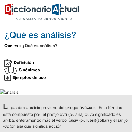
¿Qué es análisis?
Que es
¿Qué es análisis?
»
Definición
Sinónimos
Ejemplos de uso
L
a palabra análisis proviene del griego: ἀνάλυσις. Este término
está compuesto por: el prefijo ἀνά (pr. aná) cuyo significado es
arriba, enteramente; más el verbo λυειν (pr. luein)(soltar) y el sufijo
-σις(pr. sis) que significa acción.