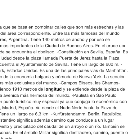
ana que se basa en combinar calles que son más estrechas y las
o del área correspondiente. Entre las más famosas del mundo
res, Argentina. Tiene 140 metros de ancho y por eso se
 más importantes de la Ciudad de Buenos Aires. En el cruce con
nde se encuentra el obelisco. -Constitución en Sevilla, España. Es
 ciudad desde la plaza llamada Puerta de Jerez hasta la Plaza
uentra el Ayuntamiento de Sevilla. Tiene un largo de 600 m. -
k, Estados Unidos. Es una de las principales vías de Manhattan.
lo de la economía holgada y cómoda de Nueva York. La sección
onas más exclusivas del mundo. -Campos Elíseos, les Champs-
longitud
midiendo 1910 metros de
y se extiende desde la plaza de
a la avenida más hermosa del mundo. -Paulista en Sao Paulo,
y un punto turístico muy especial ya que conjuga lo económico con
na, Madrid, España. Va desde el Nudo Norte hasta la Plaza de
. Tiene un largo de 6,3 km. -Kurfürstendamm, Berlín, República
ustantivo significa además camino que conduce a un lugar
sto y precipitado del caudal de un arroyo o un río. También se
sonas. En el ámbito Militar significa desfiladero, camino, puente o
fuerte.