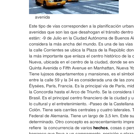
avenida
Este tipo de vías corresponden a la planificación urb
avenidas que son las que desahogan el tránsito dentr
están: -9 de Julio en la Ciudad Autónoma de Buenos Ai
considera la más ancha del mundo. Es una de las vías
la calle Corrientes se ubica la Plaza de la Repúblic do
la más importante que enlaza el centro histórico de la
Nueva, ubicada en el centro de la ciudad, donde se enc
Quinta Avenida o Fifth Avenue en Manhattan, Nueva Yor
Tiene lujosos departamentos y mansiones, es el símbo
entre la calle 59 y la 34 es considerada una de las z
Élysées, París, Francia. Es la principal vía de París, 
la Concordia hasta el Arco de Triunfo. Se la consider
Brasil. Es el principal centro financiero de la ciudad 
lo cultural y el entretenimiento. -Paseo de la Castella
Colón. Tiene seis carriles centrales y cuatro laterales
Federal de Alemania. Tiene un largo de 3,5 km. Este s
determinado. Otro concepto es acrecentamiento imprevi
hechos
refiere la concurrencia de varios
, cosas o per
barranco que lleva a un campamento, posición o plaza 