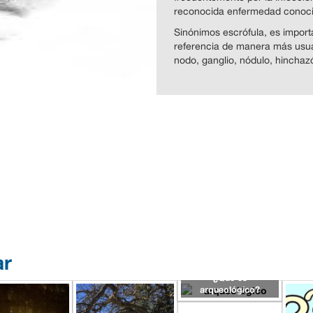
reconocida enfermedad cono
Sinónimos escrófula, es impor
referencia de manera más usual
nodo, ganglio, nódulo, hincha
ar
¿Qué es
arqueológico?