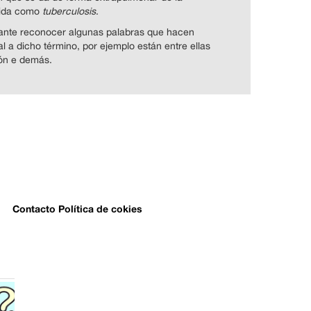
cida como
tuberculosis
.
tante reconocer algunas palabras que hacen
 a dicho término, por ejemplo están entre ellas
zón e demás.
Contacto
Política de cokies
¿Qué es interés
simple?