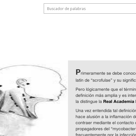
P
rimeramente se debe conocer 
latín de “scrofulae” y su signif
Pero lógicamente que el términ
definición más amplia y es in
Real Academia 
la distingue la
Una vez entendida tal definici
hace alusión a la inflamación d
contraer mediante el contacto
propagadores del “mycobacteri
frecuentemente por la infecció