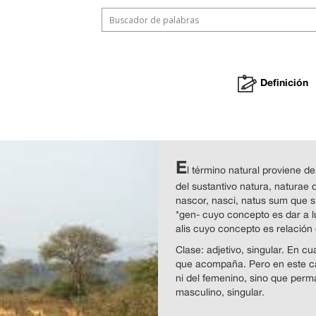
Definición
E
l término natural proviene del
del sustantivo natura, naturae q
nascor, nasci, natus sum que si
*gen- cuyo concepto es dar a luz
alis cuyo concepto es relación
Clase: adjetivo, singular. En cu
que acompaña. Pero en este ca
ni del femenino, sino que perma
masculino, singular.