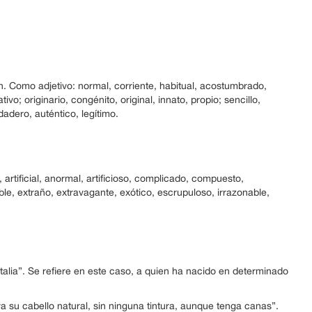
en. Como adjetivo: normal, corriente, habitual, acostumbrado,
ivo; originario, congénito, original, innato, propio; sencillo,
dadero, auténtico, legítimo.
 artificial, anormal, artificioso, complicado, compuesto,
ble, extraño, extravagante, exótico, escrupuloso, irrazonable,
Italia”. Se refiere en este caso, a quien ha nacido en determinado
eva su cabello natural, sin ninguna tintura, aunque tenga canas”.