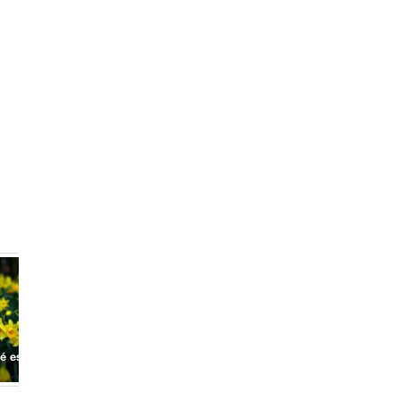
¿Qué es vertiente?
é es junquillo?
¿Qué es imagen?