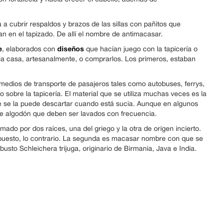
 a cubrir respaldos y brazos de las sillas con pañitos que
n en el tapizado. De allí el nombre de antimacasar.
e
diseños
, elaborados con
que hacían juego con la tapicería o
la casa, artesanalmente, o comprarlos. Los primeros, estaban
s medios de transporte de pasajeros tales como autobuses, ferrys,
lo sobre la tapicería. El material que se utiliza muchas veces es la
nte se la puede descartar cuando está sucia. Aunque en algunos
e algodón que deben ser lavados con frecuencia.
ado por dos raíces, una del griego y la otra de origen incierto.
o opuesto, lo contrario. La segunda es macasar nombre con que se
usto Schleichera trijuga, originario de Birmania, Java e India.