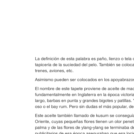
La definición de esta palabra es paño, lienzo o tela
tapicería de la suciedad del pelo. También se coloca
trenes, aviones, etc.
Asimismo pueden ser colocados en los apoyabrazos 
El nombre de este tapete proviene de aceite de mac
fundamentalmente en Inglaterra en la época victor
largo, barbas en punta y grandes bigotes y patilla
oso o el bay rum. Pero sin dudas el más popular, de
Este aceite también llamado de kusum se conseguía d
Oriente, cuyas pequeñas flores tienen un olor penet
palma y de las flores de ylang-ylang se terminaba d
publicitarios de esa época aseguraban que esa loció