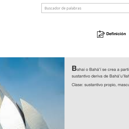
Definición
B
ahai o Bahá’í se crea a part
sustantivo deriva de Bahá’u’lla
Clase: sustantivo propio, mascu