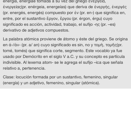
energia, energiae tomada a su vez del griego ἐνέργεια,
ἐνεργείας(pr. enérgeia, energeías) que deriva de ἐνεργής, ἐνεργές
(pr. energés, energés) compuesto por ἐν (pr. en-) que significa en,
entre, por el sustantivo ἔργον, ἔργου (pr. érgon, érgu) cuyo
significado es acción, actividad, trabajo, el sufijo -ης (pr. –es)
derivativo de adjetivos compuestos.
La palabra atómica proviene de átomo y éste del griego. Se origina
en ἀ-/ἀν- (pr. a/ an) cuyo significado es sin, no y τομή, τομῆς(pr.
tomé, tomés) que significa corte, segmento. Este vocablo ya fue
usado por Demócrito en el siglo V a.C. y su concepto es partícula
indivisible. Al lexema atom- se le agrega el sufijo –ica que señala
relativo a, pertenencia.
Clase: locución formada por un sustantivo, femenino, singular
(energía) y un adjetivo, femenino, singular (atómica).