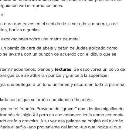
siguiendo varias reproducciones.
ar:
 dura con trazos en el sentido de la veta de la madera, o de
as, buriles o gubias.
do excavaciones sobre una matriz de metal.
n un barniz de cera de abeja y betún de Judea aplicado como
eco se levanta con un punzón de acuerdo con el dibujo que se
texturas
determinados tonos, planos y
. Se espolvorea un polvo de
consigue que se adhieran puntos y granos a la superficie.
gra que es llegar a un tono uniforme y oscuro en toda la plancha
ilado con el que se araña una plancha de cobre.
gina en el francés. Proviene de “graver” con idéntico significado
 francés del siglo XII pero en ese entonces tenía como concepto
do grafe o gravoire. A su vez esa palabra se originó del alemán
 añade el sufijo -ado proveniente del latino -tus que indica al que