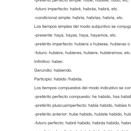
-pretérito perfecto simple: hube, hubiste, hubo, etc.
-futuro imperfecto: habré, habrás, habrá, etc.
-condicional simple: habría, habrías, habría, etc.
Los tiempos simples del modo subjuntivo se conjug
-presente: haya, hayas, haya, hayamos, etc.
-pretérito imperfecto: hubiera o hubiese, hubieras o
-futuro: hubiere, hubieres, hubiere, hubiéremos, etc
Infinitivo: haber.
Gerundio: habiendo.
Participio: habido /habida.
Los tiempos compuestos del modo indicativo se co
-pretérito perfecto compuesto: he habido, has habi
-pretérito pluscuamperfecto: había habido, habías h
-pretérito anterior: hube habido, hubiste habido, hub
-futuro perfecto: habré habido, habrás habido, habr