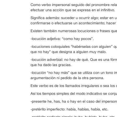
Como verbo impersonal seguido del pronombre relativ
efectuar una acción que se expresa en el infinitivo.
Significa además: suceder u ocurrir algo; estar en u
confirmarse o efectuarse un acontecimiento; hacer
Existen también numerosas locuciones o frases que
-locución adjetiva: “como hay pocos”.
-locuciones coloquiales “habérselas con alguien” qu
que no hay” que designa a alguien muy malo.
-locución adverbial: no hay de qué. Que es una fó
que ha dado las gracias.
-locución “no hay más” que se utiliza con un tono im
argumentación ni pedido de la otra persona.
Este verbo es de los llamados irregulares o sea los
Así los tiempos simples del modo indicativo se conj
-presente he, has, ha o hay en el caso del imperson
-pretérito imperfecto: había, habías, había, etc.