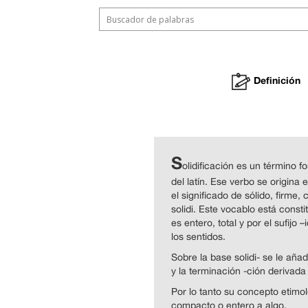
Definición
S
olidificación es un término fo
del latín. Ese verbo se origina 
el significado de sólido, firme
solidi. Este vocablo está constit
es entero, total y por el sufijo
los sentidos.
Sobre la base solidi- se le añad
y la terminación -ción derivada 
Por lo tanto su concepto etimoló
compacto o entero a algo.