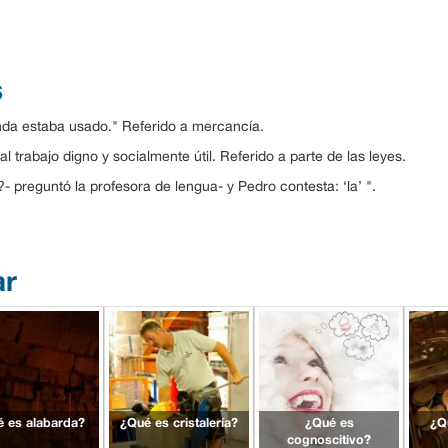
s
nda estaba usado." Referido a mercancía.
 trabajo digno y socialmente útil. Referido a parte de las leyes.
- preguntó la profesora de lengua- y Pedro contesta: ‘la’ ".
ar
 es alabarda?
¿Qué es cristalería?
¿Qué es
¿Q
cognoscitivo?