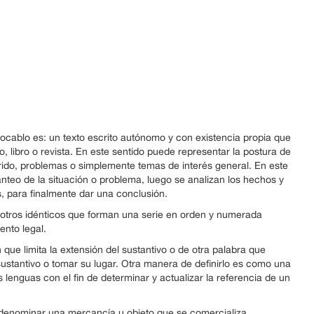
ocablo es: un texto escrito autónomo y con existencia propia que
o, libro o revista. En este sentido puede representar la postura de
rrido, problemas o simplemente temas de interés general. En este
anteo de la situación o problema, luego se analizan los hechos y
os, para finalmente dar una conclusión.
 otros idénticos que forman una serie en orden y numerada
ento legal.
que limita la extensión del sustantivo o de otra palabra que
ustantivo o tomar su lugar. Otra manera de definirlo es como una
lenguas con el fin de determinar y actualizar la referencia de un
 denominar una mercancía u objeto que se comercializa.