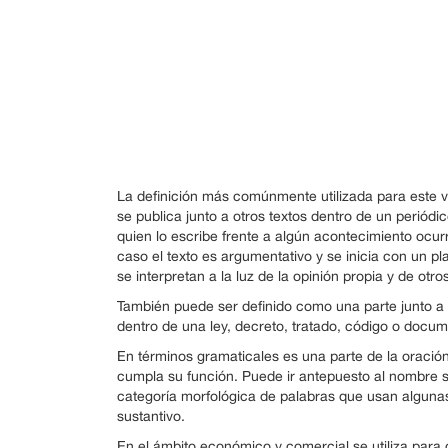
La definición más comúnmente utilizada para este v
se publica junto a otros textos dentro de un periódic
quien lo escribe frente a algún acontecimiento ocu
caso el texto es argumentativo y se inicia con un pl
se interpretan a la luz de la opinión propia y de otr
También puede ser definido como una parte junto a
dentro de una ley, decreto, tratado, código o docum
En términos gramaticales es una parte de la oración 
cumpla su función. Puede ir antepuesto al nombre s
categoría morfológica de palabras que usan algunas 
sustantivo.
En el ámbito económico y comercial se utiliza para