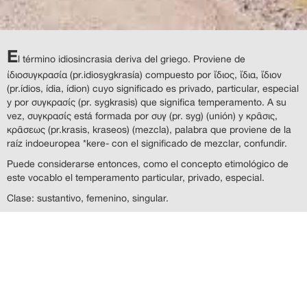
E
l término idiosincrasia deriva del griego. Proviene de
ἰδιοσυγκρασία (pr.idiosygkrasía) compuesto por ἴδιος, ἴδια, ἴδιον
(pr.ídios, ídia, ídion) cuyo significado es privado, particular, especial
y por συγκρασίς (pr. sygkrasis) que significa temperamento. A su
vez, συγκρασίς está formada por συγ (pr. syg) (unión) y κρᾶσις,
κρᾶσεως (pr.krasis, kraseos) (mezcla), palabra que proviene de la
raíz indoeuropea *kere- con el significado de mezclar, confundir.
Puede considerarse entonces, como el concepto etimológico de
este vocablo el temperamento particular, privado, especial.
Clase: sustantivo, femenino, singular.