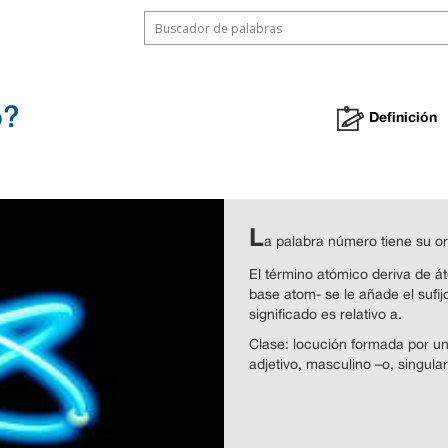
o?
Definición
L
a palabra número tiene su ori
El término atómico deriva de á
base atom- se le añade el sufijo
significado es relativo a.
Clase: locución formada por un
adjetivo, masculino –o, singular