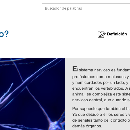
so?
Definición
E
l sistema nervioso es funda
protóstomos como moluscos y 
y hemicordados por un lado, y p
encuentran los vertebrados. A 
animal, se complejiza este sis
nervioso central, aun cuando se
Por supuesto que también el h
Ya que debido a él los seres v
de señales tanto del contexto 
demás órganos.