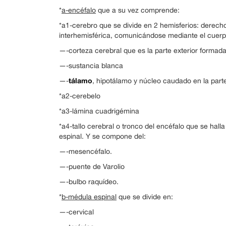
*
a-encéfalo
que a su vez comprende:
*a1-cerebro que se divide en 2 hemisferios: derecho
interhemisférica, comunicándose mediante el cuerpo 
—-corteza cerebral que es la parte exterior formada
—-sustancia blanca
tálamo
—-
, hipotálamo y núcleo caudado en la part
*a2-cerebelo
*a3-lámina cuadrigémina
*a4-tallo cerebral o tronco del encéfalo que se hall
espinal. Y se compone del:
—-mesencéfalo.
—-puente de Varolio
—-bulbo raquídeo.
*
b-médula espinal
que se divide en:
—-cervical