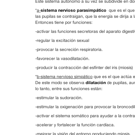
Este sistema autónomo a su vez se subdivide en do
sistema nervioso parasimpático
*
a-
que es el que 
las pupilas se contraigan, que la energía se dirija a 
Entonces tiene por funciones:
-activar las funciones secretoras del aparato digesti
-regular la excitación sexual
-provocar la secreción respiratoria.
-favorecer la vasodilatación.
-producir la contracción del esfínter del iris (miosis)
*
b-sistema nervioso simpático
que es el que actúa e
dilatación
De este modo se observa
de pupilas, aum
lo tanto, entre sus funciones están:
-estimular la sudoración.
-estimular la oxigenación para provocar la broncodi
-activar el sistema somático para ayudar a la contr
-acelerar y fortalecer la función cardíaca.
-mejorar la visión del entorno produciendo miosis.