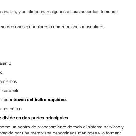
 analiza, y se almacenan algunos de sus aspectos, tomando
e secreciones glandulares o contracciones musculares.
tálamo.
o.
samientos
el cerebelo.
a través del bulbo raquídeo
guínea
.
mesencéfalo.
 divide en dos partes principales
:
como un centro de procesamiento de todo el sistema nervioso y
á protegido por una membrana denominada meninges y lo forman: