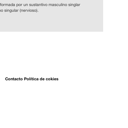
 formada por un sustantivo masculino singlar
o singular (nervioso).
Contacto
Política de cokies