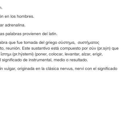
n.
ión en los hombres.
ar adrenalina.
s palabras provienen del latín.
alabra que fue tomada del griego σύστημα, συστήματος
to, reunión. Este sustantivo está compuesto por σὺν (pr.sýn) que
στημι (pr.hýstemi) (poner, colocar, levantar, alzar, erigir,
el significado de instrumental, medio o resultado.
n vulgar, originada en la clásica nervus, nervi con el significado