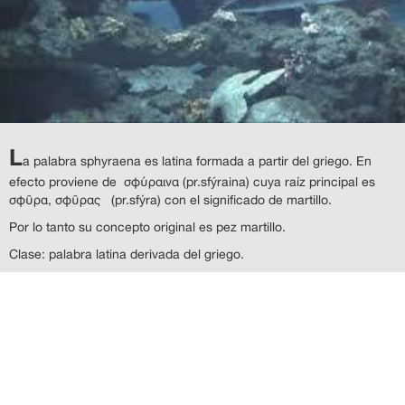
L
a palabra sphyraena es latina formada a partir del griego. En
efecto proviene de σφύραινα (pr.sfýraina) cuya raíz principal es
σφῦρα, σφῦρας (pr.sfýra) con el significado de martillo.
Por lo tanto su concepto original es pez martillo.
Clase: palabra latina derivada del griego.