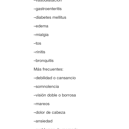
–vasodilatación
–gastroenteritis
–diabetes mellitus
–edema
–mialgia
–tos
–rinitis
–bronquitis
Más frecuentes:
–debilidad o cansancio
–somnolencia
–visión doble o borrosa
–mareos
–dolor de cabeza
–ansiedad