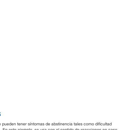
s
e pueden tener síntomas de abstinencia tales como dificultad
”. En este ejemplo, se usa con el sentido de reacciones en caso