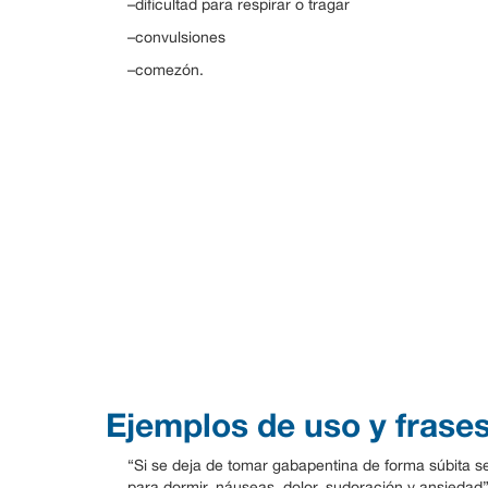
–dificultad para respirar o tragar
–convulsiones
–comezón.
Ejemplos de uso y frase
“Si se deja de tomar gabapentina de forma súbita s
para dormir, náuseas, dolor, sudoración y ansiedad