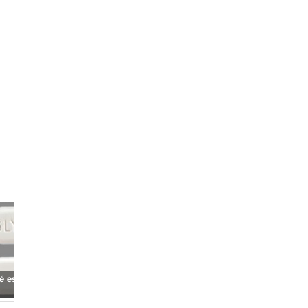
 es gliburida?
¿Qué es Haloperidol?
¿Qué es fármaco?