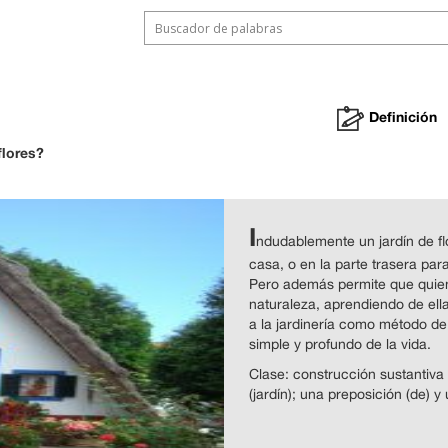
Definición
flores?
I
ndudablemente un jardín de f
casa, o en la parte trasera para
Pero además permite que quien
naturaleza, aprendiendo de el
a la jardinería como método de
simple y profundo de la vida.
Clase: construcción sustantiva
(jardín); una preposición (de) y 