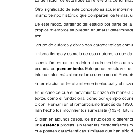
La definición de esta frase se refiere a la denomina
Otro significado de este concepto es aquel movimien
mismo tiempo histórico que comparten los temas, un 
De este modo, partiendo del estudio por parte de la m
propios miembros se pueden enumerar determinadas c
son:
-grupo de autores y obras con características comu
-mismo tiempo y espacio de esos autores lo que da e
-oposición común a un determinado modelo o una 
pensamiento
escuela de
. Esto puede mostrarse de 
intelectuales más abarcadores como son el Renacim
-interrelación entre el ambiente intelectual y el movi
En el caso de que el movimiento nazca de manera co
textos como el fundacional como por ejemplo ocurr
o con Hernani en el romanticismo francés de 1830. 
han hecho los movimientos surrealista (1924); futuri
Si bien en algunos casos, los estudiosos lo diferenci
estética
una
propias, sin tener las características 
que poseen características similares que han sido 