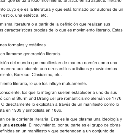
ción que se da a todo movimiento artístico en su aspecto literario.
to cuyo eje es la literatura y que está formado por autores de un
estilo, una estética, etc.
isma literatura o a partir de la definición que realizan sus
aracterísticas propias de lo que es movimiento literario. Estas
nes formales y estéticas.
n llamarse generación literaria.
visión del mundo que manifiestan de manera común como una
manera coincidente con otros estilos artísticos y movimientos
iento, Barroco, Clasicismo, etc.
miento literario, lo que los influye mutuamente.
nsciente, los que lo integran suelen establecer a uno de sus
ió con el Sturm und Drang del pre romanticismo alemán de 1776,
O directamente lo explicitan a través de un manifiesto como lo
sta en 1909 y simbolista en 1886.
an de la corriente literaria. Esta es la que plasma una ideología y
escuela
de una
. El movimiento, por su parte es el grupo de obras
definidas en un manifiesto y que pertenecen a un conjunto de