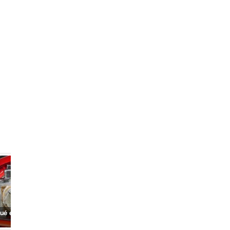
ué es pivote?
¿Qué es escuela?
¿Qué es mutuo?