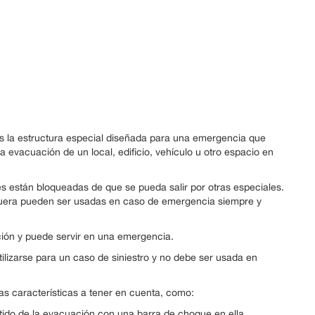
es la estructura especial diseñada para una emergencia que
a evacuación de un local, edificio, vehículo u otro espacio en
ares están bloqueadas de que se pueda salir por otras especiales.
o fuera pueden ser usadas en caso de emergencia siempre y
ción y puede servir en una emergencia.
ilizarse para un caso de siniestro y no debe ser usada en
as características a tener en cuenta, como:
ntido de la evacuación con una barra de choque en ella.